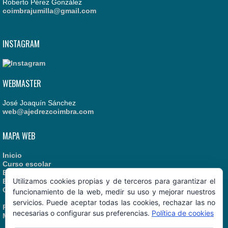
Roberto Pérez González
coimbrajumilla@gmail.com
INSTAGRAM
WEBMASTER
José Joaquín Sánchez
web@ajedrezcoimbra.com
MAPA WEB
Inicio
Curso escolar
Estatutos
Utilizamos cookies propias y de terceros para garantizar el
Enlaces recomendados
Contacto
funcionamiento de la web, medir su uso y mejorar nuestros
servicios. Puede aceptar todas las cookies, rechazar las no
Política de Cookies
necesarias o configurar sus preferencias.
Política de cookies
Manual de Identidad