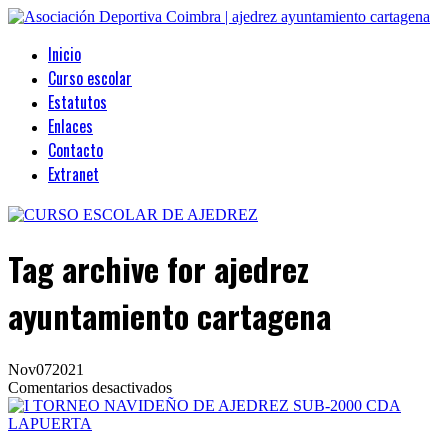
Inicio
Curso escolar
Estatutos
Enlaces
Contacto
Extranet
Tag archive
for ajedrez
ayuntamiento cartagena
Nov
07
2021
en
Comentarios desactivados
I
TORNEO
NAVIDEÑO