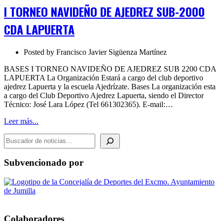
DE
I TORNEO NAVIDEÑO DE AJEDREZ SUB-2000
AJEDREZ
SUB-
CDA LAPUERTA
2000
CDA
LAPUERTA
Posted by
Francisco Javier Sigüenza Martínez
BASES I TORNEO NAVIDEÑO DE AJEDREZ SUB 2200 CDA
LAPUERTA La Organización Estará a cargo del club deportivo
ajedrez Lapuerta y la escuela Ajedrízate. Bases La organización esta
a cargo del Club Deportivo Ajedrez Lapuerta, siendo el Director
Técnico: José Lara López (Tel 661302365). E-mail:…
Leer más...
BUSCADOR DE NOTICIAS
Subvencionado por
Colaboradores