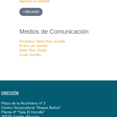
Ajedrez en Madrid
+ ENLACES
Medios de Comunicación
Periódico Siete Días Jumilla
El Eco de Jumilla
Siete Días Radio
Cope Jumilla
DIRECCIÓN
Plaza de la Alcoholera nº 3
Centro Sociocultural "Roque Baños"
Planta 4ª "Sala El Hornillo"
30520 Jumilla (Murcia)