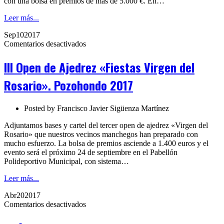
con una bolsa en premios de más de 5.000 €. En…
Leer más...
Sep
10
2017
en
Comentarios desactivados
III
Open
III Open de Ajedrez «Fiestas Virgen del
de
Ajedrez
Rosario». Pozohondo 2017
«Fiestas
Virgen
del
Posted by
Francisco Javier Sigüenza Martínez
Rosario».
Pozohondo
Adjuntamos bases y cartel del tercer open de ajedrez «Virgen del
2017
Rosario» que nuestros vecinos manchegos han preparado con
mucho esfuerzo. La bolsa de premios asciende a 1.400 euros y el
evento será el próximo 24 de septiembre en el Pabellón
Polideportivo Municipal, con sistema…
Leer más...
Abr
20
2017
en
Comentarios desactivados
44º
OPEN