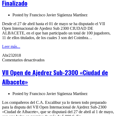
Finalizado
de
Albacete.
Finalizado
Posted by
Francisco Javier Sigüenza Martínez
Desde el 27 de abril hasta el 01 de mayo se ha disputado el VII
Open Internacional de Ajedrez Sub 2300 CIUDAD DE
ALBACETE, en el que han participado un total de 100 jugadores,
11 de ellos titulados, de los cuales 3 son del Coimbra…
Leer más...
Abr
23
2018
en
Comentarios desactivados
VII
Open
VII Open de Ajedrez Sub-2300 «Ciudad de
de
Ajedrez
Albacete»
Sub-
2300
«Ciudad
Posted by
Francisco Javier Sigüenza Martínez
de
Albacete»
Los compañeros del C.A. Excalibur ya lo tienen todo preparado
para la disputa del VII Open Internacional de Ajedrez Sub-2300
«Ciudad de Albacete», que se disputará del 27 de abril al 1 de mayo,