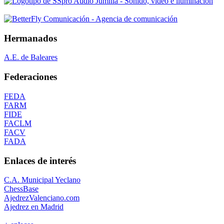
Hermanados
A.E. de Baleares
Federaciones
FEDA
FARM
FIDE
FACLM
FACV
FADA
Enlaces de interés
C.A. Municipal Yeclano
ChessBase
AjedrezValenciano.com
Ajedrez en Madrid