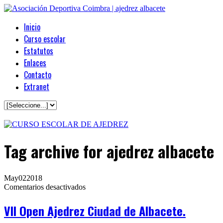
Inicio
Curso escolar
Estatutos
Enlaces
Contacto
Extranet
Tag archive
for ajedrez albacete
May
02
2018
en
Comentarios desactivados
VII
Open
VII Open Ajedrez Ciudad de Albacete.
Ajedrez
Ciudad